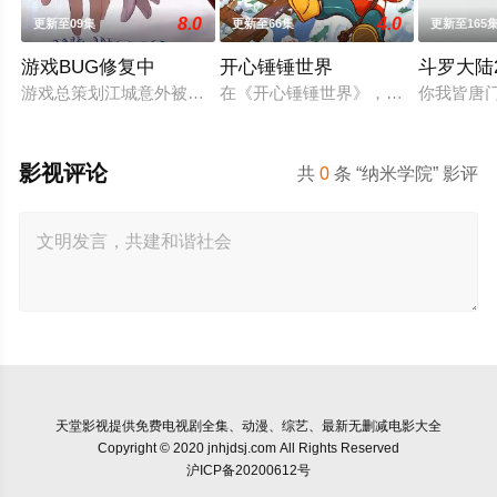
8.0
4.0
更新至09集
更新至66集
更新至165
游戏BUG修复中
开心锤锤世界
斗罗大陆
游戏总策划江城意外被卷入自己设计的《诸神黄昏》游戏世界，与
在《开心锤锤世界》，生活着乐观善
你我皆唐
影视评论
共
0
条 “纳米学院” 影评
天堂影视
提供免费电视剧全集、动漫、综艺、最新无删减电影大全
Copyright © 2020 jnhjdsj.com All Rights Reserved
沪ICP备20200612号