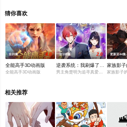
上天堂电影网，更多相关信息可移步至豆瓣动漫、电视猫
或剧情网等平台了解。
猜你喜欢
4.0
2.0
全20集
全100集
更新至44集
全能高手3D动画版
逆袭系统：我刷爆了女神好感度
家族影子
全能高手3D动画版
男主角楚明为追寻真爱，每天身兼多
家族影子
相关推荐