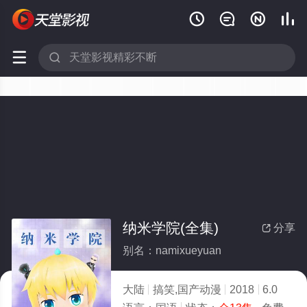






纳米学院(全集)
分享

别名：namixueyuan
大陆
搞笑,国产动漫
2018
6.0