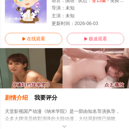
语言：
国语
状态：
全13集
- 免费在线观看
导演：
未知
主演：
未知
全13集/全集
更新时间：
2026-06-03
在线观看
极速观看


剧情介绍
我要评分
天堂影视国产动漫《纳米学院》是一部由知名导演执导，
众多大牌演员精彩演绎的大陆动漫，大结局剧情已揭晓
（全13集），手机免费观看高清未删减完整版动漫全集就
