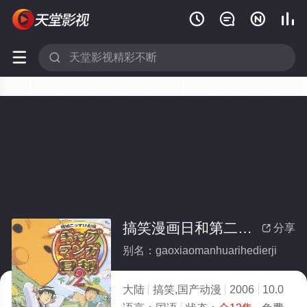






搞笑漫画日和第二季(全集)
分享

别名：gaoxiaomanhuarihedierji
大陆
搞笑,国产动漫
2006
10.0