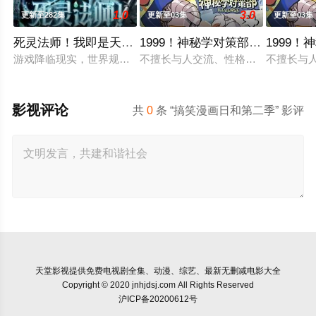
1.0
3.0
更新至282集
更新至03集
更新至03集
死灵法师！我即是天灾动态漫画
1999！神秘学对策部英语
1999
游戏降临现实，世界规则颠覆，人类进入全民转职时代。 唯有成
不擅长与人交流、性格腼腆的马库斯
不擅长与
影视评论
共
0
条 “搞笑漫画日和第二季” 影评
天堂影视
提供免费电视剧全集、动漫、综艺、最新无删减电影大全
Copyright © 2020 jnhjdsj.com All Rights Reserved
沪ICP备20200612号