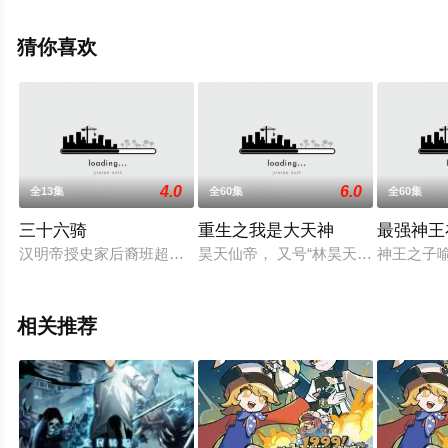
伊藤实华,那须惠,佐藤成美,江口寿史,大地丙太郎,长滨博史
等演员精彩演绎的大陆动漫，大结局剧情已揭晓（全12
猜你喜欢
集），手机免费观看高清未删减完整版动漫全集就上天堂
电影网，更多相关信息可移步至豆瓣动漫、电视猫或剧情
网等平台了解。
4.0
6.0
全13集
全60集
全60集
三十六骑
重生之我是大天神
最强神王
汉明帝授史家后裔班超青铜燕符，让他出使西域，寻找长生之法
昊天仙帝， 又号“林昊天”,被人陷
神王之子
相关推荐