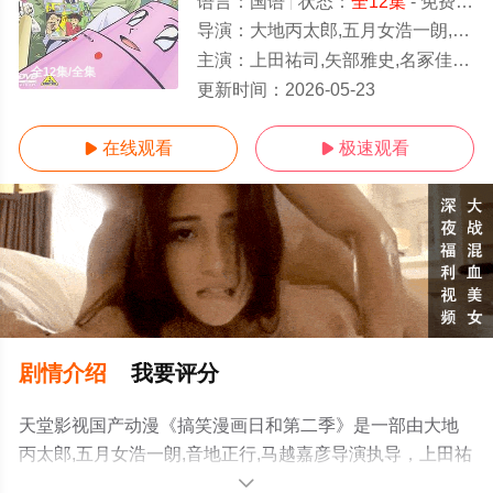
语言：
国语
状态：
全12集
- 免费在线观看
导演：
大地丙太郎,五月女浩一朗,音地正行,马越嘉彦
主演：
上田祐司,矢部雅史,名冢佳织,前田刚,竹本英史,内藤玲,三瓶由布子,伊藤实华,那须惠,佐藤成美,江口寿史,大地丙太郎,长滨博史
全12集/全集
更新时间：
2026-05-23
在线观看
极速观看


剧情介绍
我要评分
天堂影视国产动漫《搞笑漫画日和第二季》是一部由大地
丙太郎,五月女浩一朗,音地正行,马越嘉彦导演执导，上田祐
司,矢部雅史,名冢佳织,前田刚,竹本英史,内藤玲,三瓶由布子,
