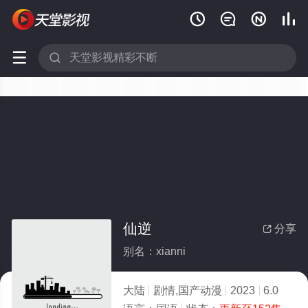






仙逆
分享

别名：xianni
大陆
剧情,国产动漫
2023
6.0