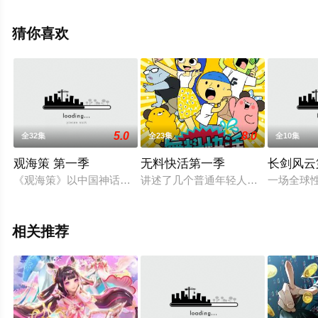
移步至豆瓣动漫、电视猫或剧情网等平台了解。
猜你喜欢
5.0
8.0
全32集
全23集
全10集
观海策 第一季
无料快活第一季
长剑风云
《观海策》以中国神话故事盘古开天辟地做引导，以中国大禹治
讲述了几个普通年轻人的工作、生活
一场全球
相关推荐