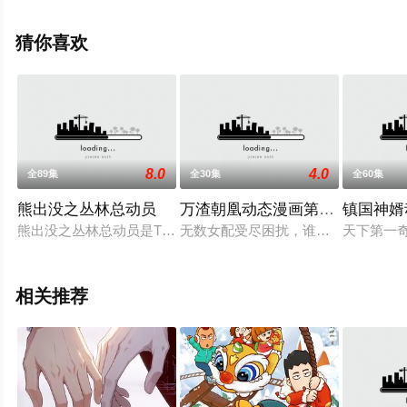
息可移步至豆瓣动漫、电视猫或剧情网等平台了解。
猜你喜欢
8.0
4.0
全89集
全30集
全60集
熊出没之丛林总动员
万渣朝凰动态漫画第2季
镇国神婿
熊出没之丛林总动员是TV动画《熊出没》第三部，又译《熊出没
无数女配受尽困扰，谁说女配只能悲
天下第一
相关推荐