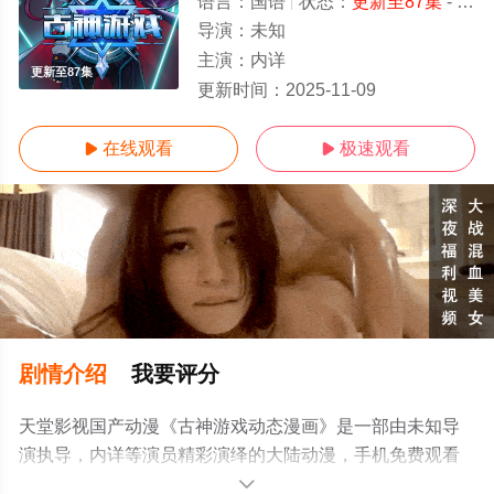
语言：
国语
状态：
更新至87集
- 免费在线观看
导演：
未知
主演：
内详
更新至87集
更新时间：
2025-11-09
在线观看
极速观看


剧情介绍
我要评分
天堂影视国产动漫《古神游戏动态漫画》是一部由未知导
演执导，内详等演员精彩演绎的大陆动漫，手机免费观看
高清未删减完整版动漫全集就上天堂电影网，更多相关信
