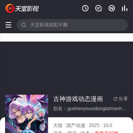






古神游戏动态漫画
分享

别名：gushenyouxidongtaimanhua
大陆
国产动漫
2025
10.0