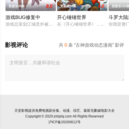
8.0
4.0
更新至09集
更新至66集
更新至165
游戏BUG修复中
开心锤锤世界
斗罗大陆
游戏总策划江城意外被卷入自己设计的《诸神黄昏》游戏世界，与
在《开心锤锤世界》，生活着乐观善
你我皆唐
影视评论
共
0
条 “古神游戏动态漫画” 影评
天堂影视
提供免费电视剧全集、动漫、综艺、最新无删减电影大全
Copyright © 2020 jnhjdsj.com All Rights Reserved
沪ICP备20200612号