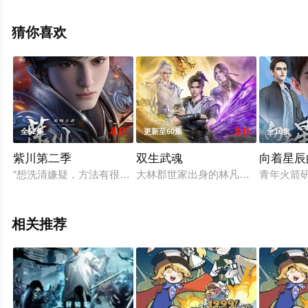
可移步至豆瓣动漫、电视猫或剧情网等平台了解。
猜你喜欢
4.0
3.0
全52集
更新至60集
全16集
紫川第二季
双生武魂
向着星辰
“想洗清嫌疑，方法有很多，语言辩解只是其中的一种，但也是最
大林郡世家出身的林凡本是得到天骄
青年火箭研
相关推荐