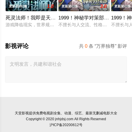
1.0
3.0
更新至282集
更新至03集
更新至03集
死灵法师！我即是天灾动态漫画
1999！神秘学对策部英语
1999
游戏降临现实，世界规则颠覆，人类进入全民转职时代。 唯有成
不擅长与人交流、性格腼腆的马库斯
不擅长与
影视评论
共
0
条 “万界独尊” 影评
天堂影视
提供免费电视剧全集、动漫、综艺、最新无删减电影大全
Copyright © 2020 jnhjdsj.com All Rights Reserved
沪ICP备20200612号