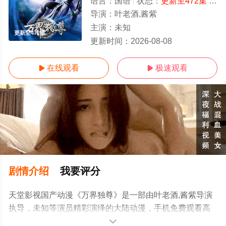
语言：
国语
状态：
更新至472集
- 免费在线观看
导演：
叶老酒,酱紫
主演：
未知
更新至472集
更新时间：
2026-08-08
在线观看
极速观看


剧情介绍
我要评分
天堂影视国产动漫《万界独尊》是一部由叶老酒,酱紫导演
执导，未知等演员精彩演绎的大陆动漫，手机免费观看高
清未删减完整版动漫全集就上天堂电影网，更多相关信息
