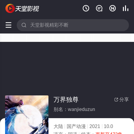






万界独尊
分享

别名：wanjieduzun
大陆
国产动漫
2021
10.0