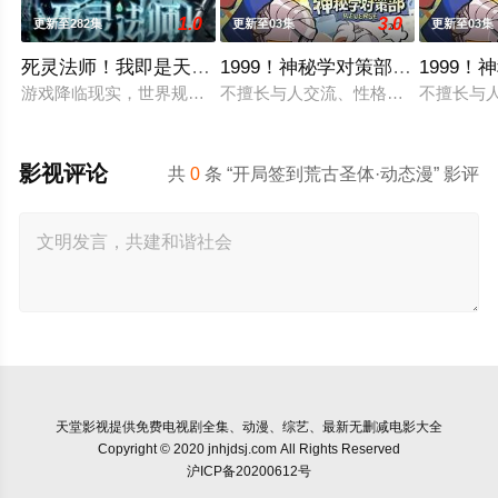
1.0
3.0
更新至282集
更新至03集
更新至03集
死灵法师！我即是天灾动态漫画
1999！神秘学对策部英语
1999
游戏降临现实，世界规则颠覆，人类进入全民转职时代。 唯有成
不擅长与人交流、性格腼腆的马库斯
不擅长与
影视评论
共
0
条 “开局签到荒古圣体·动态漫” 影评
天堂影视
提供免费电视剧全集、动漫、综艺、最新无删减电影大全
Copyright © 2020 jnhjdsj.com All Rights Reserved
沪ICP备20200612号