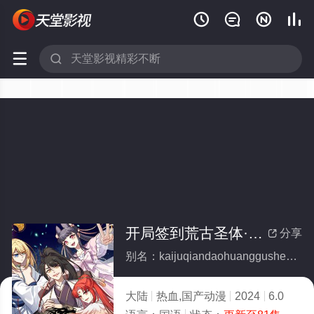






开局签到荒古圣体·动态漫
分享

别名：kaijuqiandaohuanggushengtidongtaiman
大陆
热血,国产动漫
2024
6.0