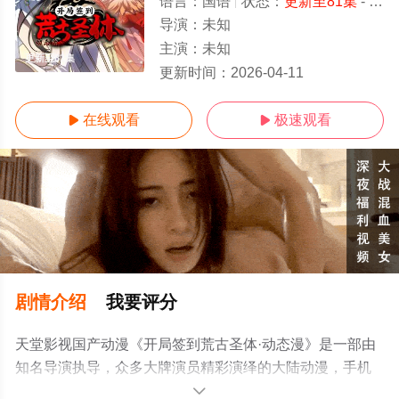
语言：
国语
状态：
更新至81集
- 免费在线观看
导演：
未知
主演：
未知
更新至81集
更新时间：
2026-04-11
在线观看
极速观看


剧情介绍
我要评分
天堂影视国产动漫《开局签到荒古圣体·动态漫》是一部由
知名导演执导，众多大牌演员精彩演绎的大陆动漫，手机
免费观看高清未删减完整版动漫全集就上天堂电影网，更
