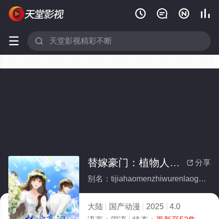






替嫁豪门：植物人老公超会撩动态漫画
分享

别名：tijiahaomenzhiwurenlaogongchaohuiliaodongtaimanhua
大陆
国产动漫
2025
4.0