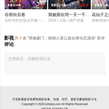
8.0
10.0
更新至04集
更新至276集
更新至23集
谷雨街后巷
我被困在同一天一千年动态漫画
花仙子之
在时空的交错点开着一间酒馆——谷雨街后巷。 无论城市的角落，
2024 / 大陆 / 国产动漫
东映动画
影视
共
0
条 “替嫁豪门：植物人老公超会撩动态漫画” 影评
评论
天堂影视
提供免费电视剧全集、动漫、综艺、最新无删减电影大全
Copyright © 2020 jnhjdsj.com All Rights Reserved
沪ICP备20200612号