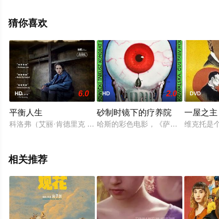
米·曼楚,塞缪拉卡尼,Siddique等演员精彩演绎的印度电影，
手机免费观看高清未删减完整版电影大全就上天堂电影
猜你喜欢
网，更多相关信息可移步至豆瓣电影、电视猫或剧情网等
平台了解。
6.0
2.0
HD
HD
DVD
平衡人生
砂制时镜下的疗养院
一屋之主
科洛弗（艾丽·肯德里克 Ellie Kendrick 饰）在很早的时候
哈斯的彩色电影，《萨拉戈萨手稿》
维克托是
相关推荐