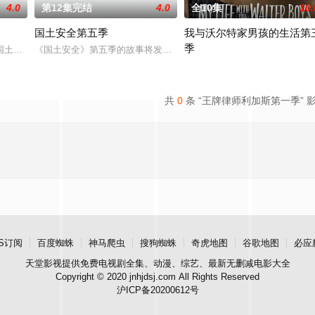
4.0
第12集完结
4.0
全10集
10.
国土安全第五季
我与沃尔特家男孩的生活第
季
森日渐康复，但其相关记忆仍旧支离破碎，这对索尔·贝伦森而言是个问题。作为
安全》第六季的故事将回到美国纽约，在近日举行的TCA冬季会议上，播出单位Show
《国土安全》第五季的故事将发生在柏林，时间是前一季的两年半之后，Ca
Ahead of the arrival of Season 2
共
0
条 “王牌律师利加斯第一季” 
S订阅
百度蜘蛛
神马爬虫
搜狗蜘蛛
奇虎地图
谷歌地图
必应
天堂影视
提供免费电视剧全集、动漫、综艺、最新无删减电影大全
Copyright © 2020 jnhjdsj.com All Rights Reserved
沪ICP备20200612号