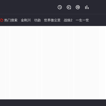




热门搜索
金刚川
功勋
世界微尘里
战狼2
一生一世
