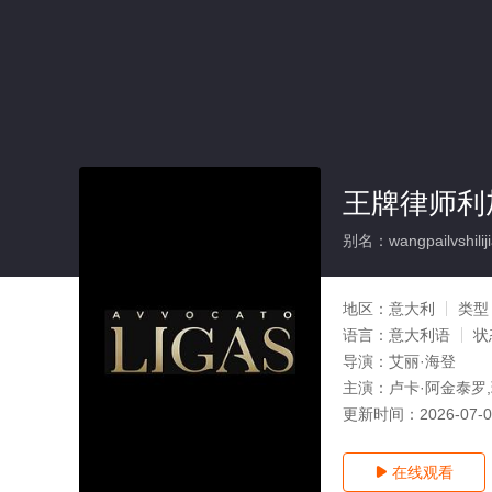
王牌律师利
别名：wangpailvshilijias
地区：
意大利
类型
语言：
意大利语
状
导演：
艾丽·海登
主演：
卢卡·阿金泰罗
更新时间：
2026-07-
在线观看
