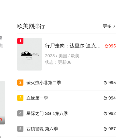
欧美剧排行
更多

视
1
电
行尸走肉：达里尔·迪克森第一季
995

2023 / 美国 / 欧美
状态：更新06
萤火虫小巷第二季
995
2

血缘第一季
994
3

星际之门 SG-1第八季
992
4

0
西镇警魂 第六季
987
5
