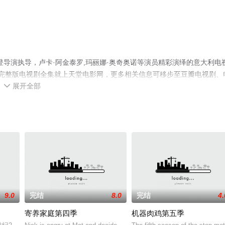
导演执导，卢卡·阿金泰罗,玛丽娜·奥奇奥诺等演员精彩演绎的意大利电
完整版电视剧全集就上天堂电影网，更多相关信息可移步至豆瓣电视剧、
展开全部

9.0
完结
8.0
完结
4.
寄养家庭第四季
机器肉鸡第五季