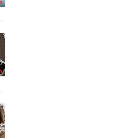
0
探兼电影鉴赏家约翰·休格的
却已丧失，而地堡正从叛乱中恢复，并面临着新的危险威胁。过去，记者Helen D
redes sociales una foto en el set de maquilla
0
静生活。然而，当地接连发生游客离奇死亡事件，他不得不重拾侦探本能，与一
讲述了卡南斯塔克的童年故事，而且还将是一部庞大的家庭剧，讲述那些抚养他