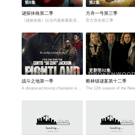
第8集
4.0
第2集
谜探休格第二季
方舟一号第三季
《谜探休格》以当代视角重新演绎了文学、电影和电视史上最受欢
官方宣布第三季
更新至02集
6.0
更新至02集
战斗之地第一季
断林镇谜案第十二季
A disgraced boxing champion is released from prison and returns
The 12th season of the New