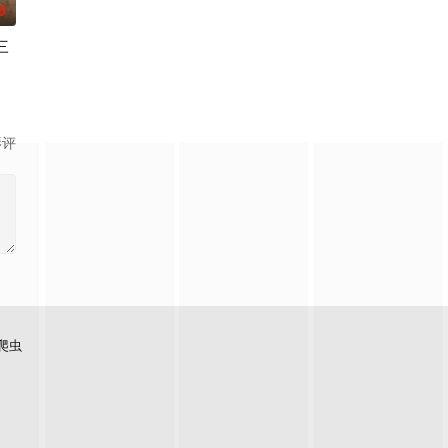
0
三
美国新晋总统拉尔夫·华
time的负责人David Nevins透露
rrie Mathison不再是情报员，而是为一家私营安保企业工作。新一季将
, Netflix has renewed My Life with the Walte
影评
爬虫