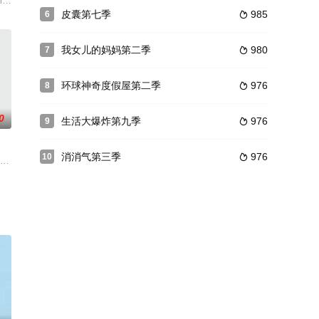
、友谊和现代职场的挑战，迎接新的变革。演员演技颜值不
ing the
ion television series Robot Chicken original
皮囊第七季
985
6

我女儿的妈妈第二季
980
7

环球神奇度假屋第二季
976
8

0
生活大爆炸第九季
976
9

消消气第三季
976
10

破解一個浮現在幻覺中的謎團。Gwenda自從遷到英國一間大屋居住後，就經常
，讲述亚当·普莱斯(理查德·阿米蒂奇饰)拥有完美的生活，有两个儿子和幸福