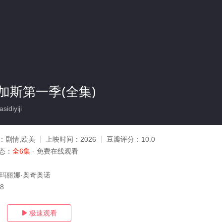
加斯第一季(全集)
idiyiji
：
剧情,欧美
上映时间：
2026
豆瓣评分：
10.0
态：
全6集
- 免费在线观看
,玛丽娜·奥奇奥诺
08
极速观看
