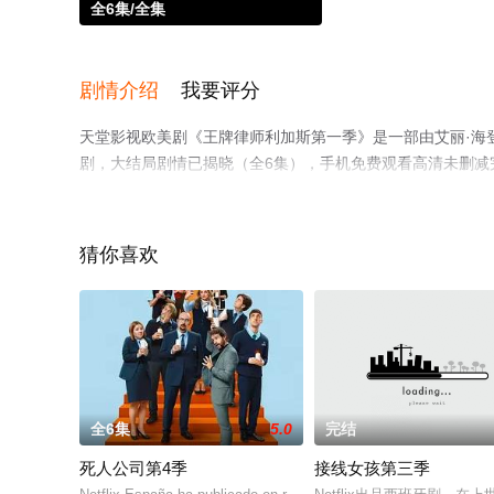
全6集/全集
剧情介绍
我要评分
天堂影视欧美剧《王牌律师利加斯第一季》是一部由艾丽·海登
剧，大结局剧情已揭晓（全6集），手机免费观看高清未删减
视猫或剧情网等平台了解。
猜你喜欢
全6集
5.0
完结
死人公司第4季
接线女孩第三季