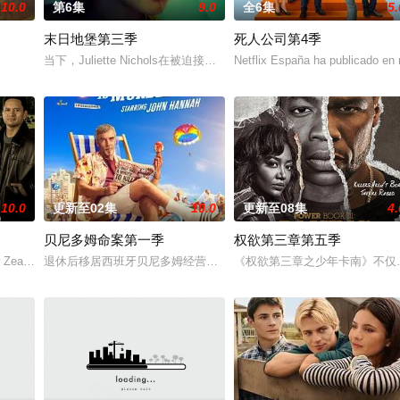
10.0
第6集
9.0
全6集
5.
末日地堡第三季
死人公司第4季
迎且意义重大的题材之一——私家侦探故事。第二季迎来洛杉矶标志性私家侦
当下，Juliette Nichols在被迫接受“净化”后幸存下来，但记忆
Netflix España ha publicado en 
10.0
更新至02集
10.0
更新至08集
4.
贝尼多姆命案第一季
权欲第三章第五季
 to London to
 Zealand drama series “The Brokenwood Mysterie” wi
退休后移居西班牙贝尼多姆经营酒吧的英国前刑警，原以为能过上平
《权欲第三章之少年卡南》不仅