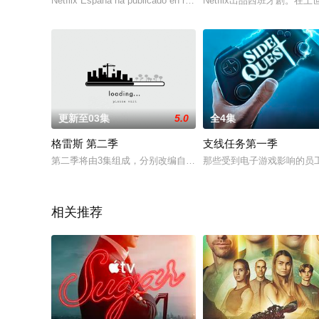
Netflix España ha publicado en redes sociales una foto en el set
Netflix出品西班牙剧
更新至03集
5.0
全4集
格雷斯 第二季
支线任务第一季
第二季将由3集组成，分别改编自原著系列中的《Not Dead Enough》《De
那些受到电子游戏影响的员
相关推荐