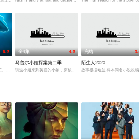
 de maquilla
。在上世纪20年代的马德里，国家电话公司的四位女士在一通通电话中应对着爱情
Nick is angry at Mat and decides to start shooting at the school. Dur
The fifth season of the stop-mot
9.0
全4集
4.0
完结
3.
马普尔小姐探案第二季
陌生人2020
ad Man’s Footsteps》《Dead Tomorrow》。
工、玩家和粉丝的生活。
瑪波小姐來到英國的小鎮，穿梭於過去與現在，為富家小姐Gwenda
故事根据哈兰·科本同名小说改编