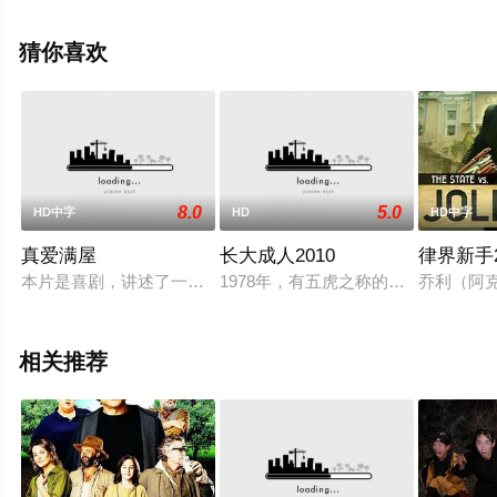
电影网，更多相关信息可移步至豆瓣电影、电视猫或剧情
网等平台了解。
猜你喜欢
8.0
5.0
HD中字
HD
HD中字
真爱满屋
长大成人2010
律界新手
本片是喜剧，讲述了一个全世界最倒霉的小男人Aarush的故事
1978年，有五虎之称的少年篮球队
乔利（阿
相关推荐