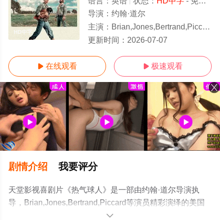
语言：
英语
状态：
HD中字
- 免费在线观看
导演：
约翰·道尔
主演：
Brian,Jones,Bertrand,Piccard
HD中字
更新时间：
2026-07-07
在线观看
极速观看


剧情介绍
我要评分
天堂影视喜剧片《热气球人》是一部由约翰·道尔导演执
导，Brian,Jones,Bertrand,Piccard等演员精彩演绎的美国
电影，手机免费观看高清未删减完整版电影大全就上天堂
