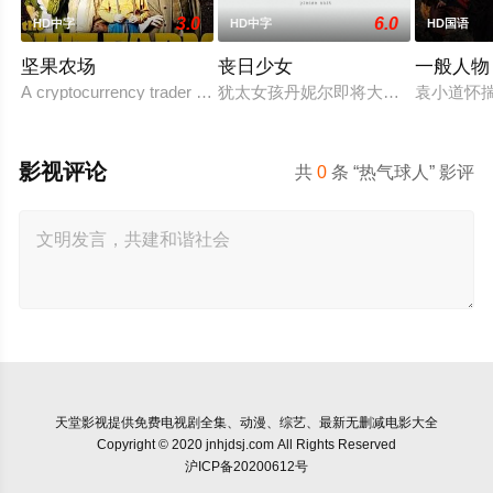
3.0
6.0
HD中字
HD中字
HD国语
坚果农场
丧日少女
一般人物
A cryptocurrency trader from San Francisco takes over his missi
犹太女孩丹妮尔即将大学毕业，却对
袁小道怀
影视评论
共
0
条 “热气球人” 影评
天堂影视
提供免费电视剧全集、动漫、综艺、最新无删减电影大全
Copyright © 2020 jnhjdsj.com All Rights Reserved
沪ICP备20200612号