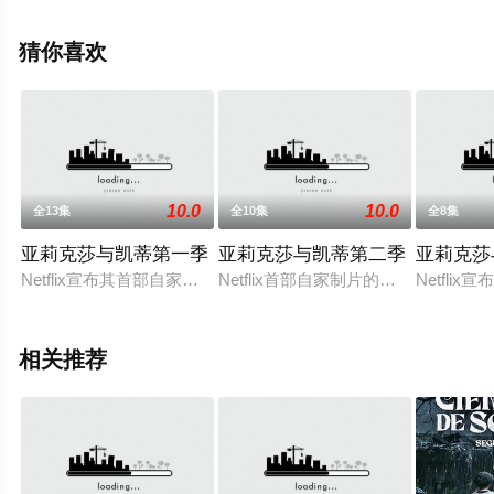
电视剧，手机免费观看高清未删减完整版电视剧全集就上
天堂电影网，更多相关信息可移步至豆瓣电视剧、电视猫
猜你喜欢
或剧情网等平台了解。
10.0
10.0
全13集
全10集
全8集
亚莉克莎与凯蒂第一季
亚莉克莎与凯蒂第二季
亚莉克莎
Netflix宣布其首部自家制片的多镜头新喜剧﹑以青少年为目标的《Ale
Netflix首部自家制片的多镜头新喜剧
Netfl
相关推荐