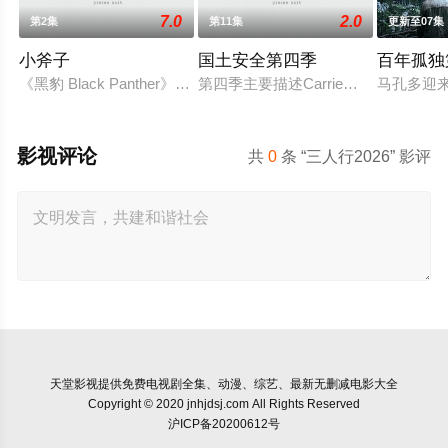
7.0
2.0
第2集
第11集
更新至07集
小斧子
国土安全第四季
百年孤独
《黑豹 Black Panther》的Letitia Wright及《星球大战 Star
第四季主要描述Carrie以一个情
马孔多迎
影视评论
共
0
条 “三人行2026” 影评
天堂影视
提供免费电视剧全集、动漫、综艺、最新无删减电影大全
Copyright © 2020 jnhjdsj.com All Rights Reserved
沪ICP备20200612号