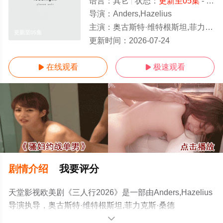
语言：
其它
状态：
更新至05集
- 免费在线观看
导演：
Anders,Hazelius
主演：
奥古斯特·维特根斯坦,菲力克斯·桑德曼,Seth,Manteus,Rebecka,Harper
更新至05集
更新时间：
2026-07-24
在线观看
极速观看


剧情介绍
我要评分
天堂影视欧美剧《三人行2026》是一部由Anders,Hazelius
导演执导，奥古斯特·维特根斯坦,菲力克斯·桑德
曼,Seth,Manteus,Rebecka,Harper等演员精彩演绎的其它
