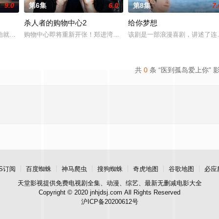
9.0
第6集
6.0
第8集
7.
杀人者的购物中心2
给你梦想
始就被打上家庭崩溃烙印的一个孩子和面对冷酷的偏见和命运，重新找回自己人
购物中心即将重新开张！郑进湾（李栋旭 饰）和郑智安（金慧峻 饰
该剧是一部浪漫喜剧，讲述了连
共
0
条 “医到孤岛爱上你” 
S订阅
百度蜘蛛
神马爬虫
搜狗蜘蛛
奇虎地图
谷歌地图
必应
天堂影视
提供免费电视剧全集、动漫、综艺、最新无删减电影大全
Copyright © 2020 jnhjdsj.com All Rights Reserved
沪ICP备20200612号