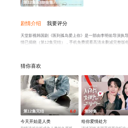
第12集完结/全集
剧情介绍
我要评分
天堂影视韩国剧《医到孤岛爱上你》是一部由李明佑导演执导，
情已揭晓（第12集完结），手机免费观看高清未删减完整版
剧情网等平台了解。
猜你喜欢
第12集完结
6.0
第50集
今天开始是人类
给你爱情处方