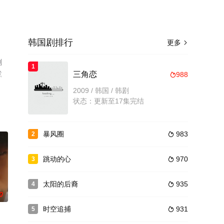
韩国剧排行
更多

剧
1
或
三角恋
988

2009 / 韩国 / 韩剧
状态：更新至17集完结
暴风圈
983
2

跳动的心
970
3

太阳的后裔
935
4

0
时空追捕
931
5
