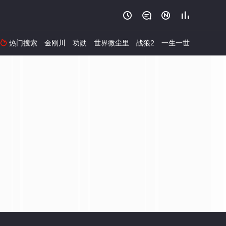




热门搜索
金刚川
功勋
世界微尘里
战狼2
一生一世
