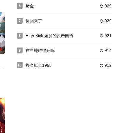
与美貌，极力抗拒成为平凡的
巨大丑闻而展开的追逐故事。
赌金
929
6

你回来了
929
7

High Kick 短腿的反击国语
921
8

0
在当地吃得开吗
914
9

搜查班长1958
912
10

事。
找爱情的故事
见了如救赎般的设计师宋嘏烂（李圣经 饰）后，展开的一段疗愈的爱情故事。
排毒”乡村治愈剧，讲述一户被强制迁往清净又凶险之地“然理理”的都市家庭，