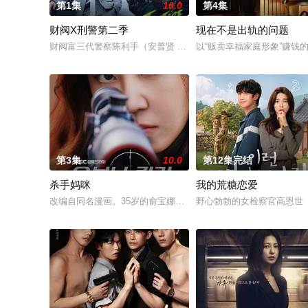
第1集
10.0
第4集
财阀X刑警第二季
现在不是出轨的问题
财阀富三代警察陈利手（安普贤 饰）华丽回归，完美蜕变为成熟
以“贩卖幸福家庭形象”赚
第3集
10.0
第12集完结
杀手妈咪
我的荒糖恋爱
改编自同名漫画。35岁的俞宝娜过着相夫教子的普通生活。表面上
野心勃勃的女检察官高恩世