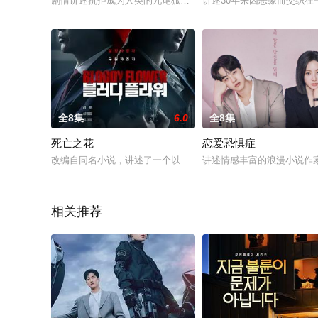
剧情讲述抗拒成为人类的九尾狐与极度自恋的足球明星之间的欢喜
讲述30年来因恶缘而交织
全8集
6.0
全8集
死亡之花
恋爱恐惧症
改编自同名小说，讲述了一个以人体实验的名义杀害无数人的连
讲述情感丰富的浪漫小说作
相关推荐