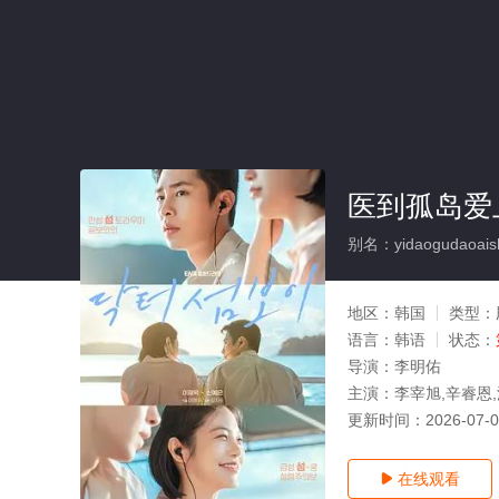
医到孤岛爱
别名：yidaogudaoais
地区：
韩国
类型：
语言：
韩语
状态：
导演：
李明佑
主演：
李宰旭,辛睿恩,
更新时间：
2026-07-
在线观看
