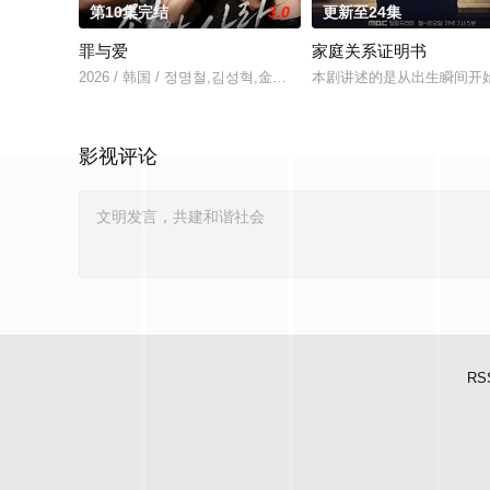
第10集完结
3.0
更新至24集
罪与爱
家庭关系证明书
2026 / 韩国 / 정명철,김성혁,金贤叙,정현웅
本剧讲述的是从出生瞬间开
影视评论
RS