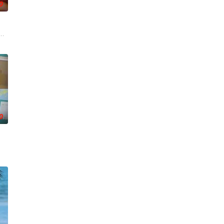
0
空降，两个性格不合的拍挡
都算小事的惊人秘密后，展开了一连串失控的连锁冲突。
勋,文喜京,李商淑,郑孝彬,李家豪,郑永琡
人揭开隐藏在阿黛勒家的罪恶和真相的缜密而强烈的复仇故事。 ​​​
0
。产假结束后，她又开始
是她的男友。这段剪不断理还乱的棘手关系，能发展成一段真爱吗