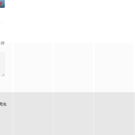
0
生的女性故事。
）叔侄档再度联手，制作规模、动作场面全部疯狂升级。玄理、冈田将生强势加
一个梦想都无所畏惧的十几岁，被现实挡住而受挫的二十几岁，像变成那样的
影评
爬虫