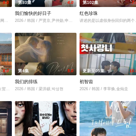
9.0
第93集
4.0
第102集
7.
我们愉快的好日子
红色珍珠
专业的刑警，继续以财力同实力展开查案历险记。新上司朱惠拉（郑恩彩 饰）
钱的网红夫妇，与他们正陷入泥淖般离婚诉讼的医师邻居。两对夫妻卷入连外遇
2026 / 韩国 / 严贤京,尹仲勋,申正允,尹多英,金惠玉,鲜于在德,尹多
讲述的是以虚假身份回归的两个女
8.0
第4集
5.0
更新至05集
10.
我们的排练
初智齿
她看起来温顺和善，还很怕婆婆，真实身份却是4年前突然隐退的杀手“翠鸟”
（贺营 饰）意外失忆，住进拳击教练张泰河（丁海寅 饰）家中，对方还自称
2026 / 韩国 / 梁洪硕,박성현
2026 / 韩国 / 李宰焕,金灿圭