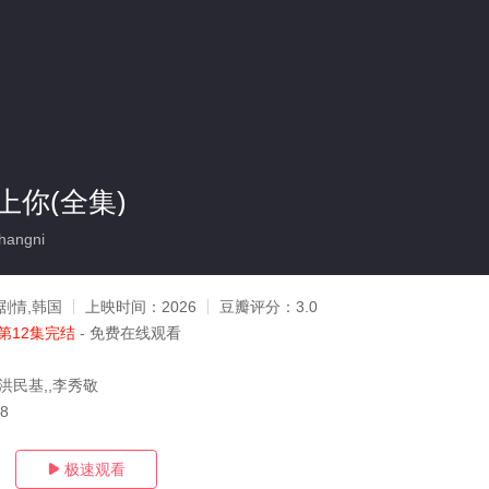
上你(全集)
hangni
剧情,韩国
上映时间：
2026
豆瓣评分：
3.0
第12集完结
- 免费在线观看
洪民基,,李秀敬
08
极速观看
