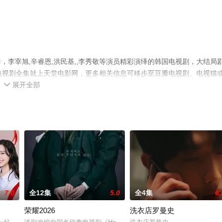
李宰旭,辛睿恩,洪民基,,李秀敬等演员精彩演绎的韩国电视剧，大结局
电视剧全集就上天堂电影网，更多相关信息可移步至豆瓣电视剧、电视猫
展开全部

7.0
全12集
5.0
全4集
6.
荣耀2026
洗衣店罗曼史