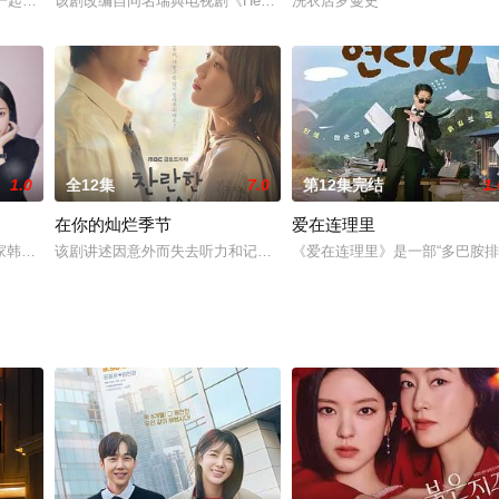
冤家罗曼史。游戏人间的MZ世代九尾狐（金惠奫饰）。为了享受永恒的青春
在一起的两家人，消除误会，互相抚慰伤痛，最终重生为一个家庭的故事。
该剧改编自同名瑞典电视剧《Heder》。讲述三位女律师面对过去的
洗衣店罗曼史
1.0
全12集
7.0
第12集完结
1.
在你的灿烂季节
爱在连理里
环杀人魔，和为了生病的女儿想要救他的律师及一定要法治他的检察官之间的故
家韩善与对感情无动于衷的AI约会应用代表尹比雅相遇后，逐渐理解彼此并寻
该剧讲述因意外而失去听力和记忆的动画师鲜于灿（蔡钟协 饰），遇
《爱在连理里》是一部“多巴胺