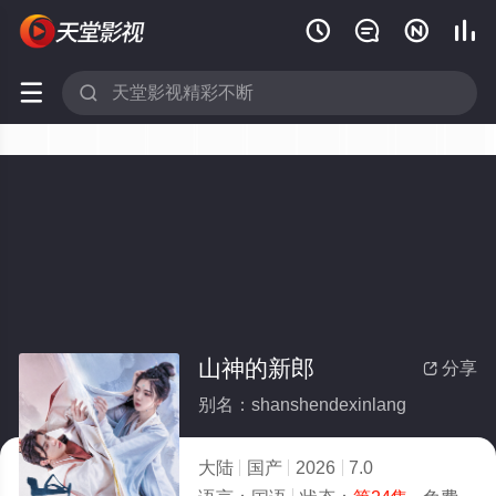






山神的新郎
分享

别名：shanshendexinlang
大陆
国产
2026
7.0