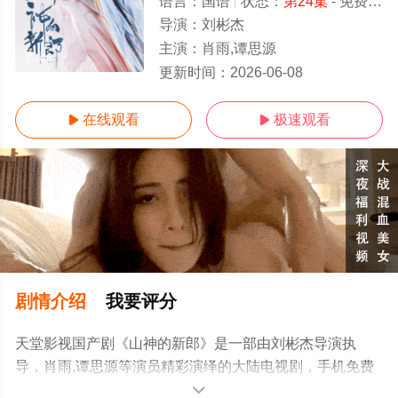
语言：
国语
状态：
第24集
- 免费在线观看
导演：
刘彬杰
主演：
肖雨,谭思源
第24集
更新时间：
2026-06-08
在线观看
极速观看


剧情介绍
我要评分
天堂影视国产剧《山神的新郎》是一部由刘彬杰导演执
导，肖雨,谭思源等演员精彩演绎的大陆电视剧，手机免费
观看高清未删减完整版电视剧全集就上天堂电影网，更多
