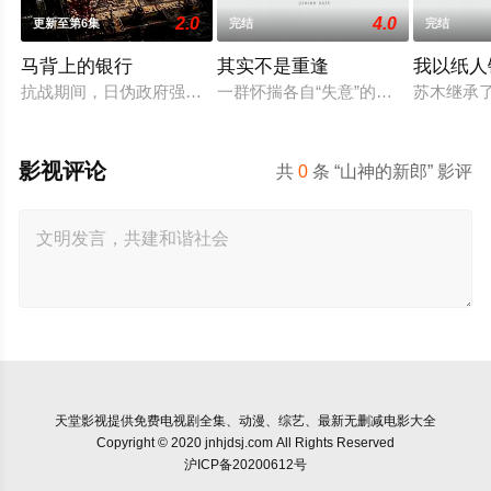
2.0
4.0
更新至第6集
完结
完结
马背上的银行
其实不是重逢
我以纸人
抗战期间，日伪政府强行推广、使用由“中国准备银行”发行的伪
一群怀揣各自“失意”的年轻人，在
苏木继承
影视评论
共
0
条 “山神的新郎” 影评
天堂影视
提供免费电视剧全集、动漫、综艺、最新无删减电影大全
Copyright © 2020 jnhjdsj.com All Rights Reserved
沪ICP备20200612号