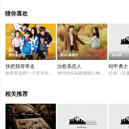
相关信息可移步至豆瓣电视剧、电视猫或剧情网等平台了
解。
猜你喜欢
8.0
3.0
第30集完结
第101集番外
全52集
快把我哥带走
治愈系恋人
铠甲勇士
如果有这样一个哥哥你是否会跟时秒一样每天都想暴走一百遍？
神经外科副教授顾云峥在拉卡亚执行
炘南（吴
相关推荐