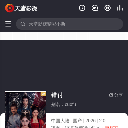






错付
分享

别名：cuofu
中国大陆
国产
2026
2.0