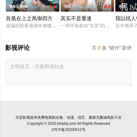
1.0
4.0
更新至第6集
完结
完结
吾凰在上之凤御四方
其实不是重逢
我以纸人
改编自快看漫画作者嗷小泽的独家连载漫画《吾凰在上》。 现代
一群怀揣各自“失意”的年轻人，在
苏木继承
影视评论
共
0
条 “错付” 影评
天堂影视
提供免费电视剧全集、动漫、综艺、最新无删减电影大全
Copyright © 2020 jnhjdsj.com All Rights Reserved
沪ICP备20200612号