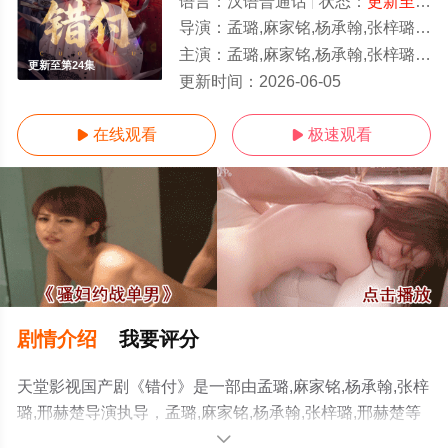
语言：
汉语普通话
状态：
更新至第24集
导演：
孟璐,麻家铭,杨承翰,张梓璐,邢赫楚
主演：
孟璐,麻家铭,杨承翰,张梓璐,邢赫楚
更新至第24集
更新时间：
2026-06-05
在线观看
极速观看


剧情介绍
我要评分
天堂影视国产剧《错付》是一部由孟璐,麻家铭,杨承翰,张梓
璐,邢赫楚导演执导，孟璐,麻家铭,杨承翰,张梓璐,邢赫楚等
演员精彩演绎的中国大陆电视剧，手机免费观看高清未删
