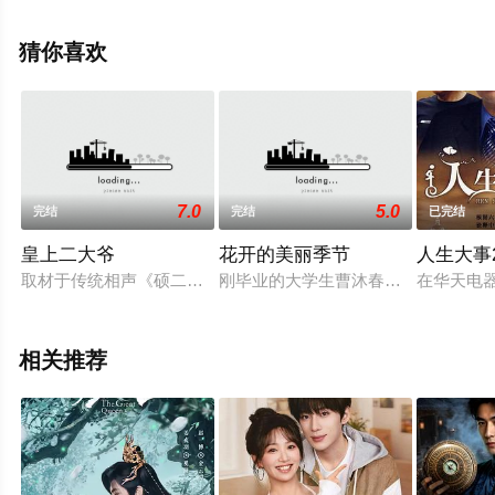
减完整版电视剧全集就上天堂电影网，更多相关信息可移
步至豆瓣电视剧、电视猫或剧情网等平台了解。
猜你喜欢
7.0
5.0
完结
完结
已完结
皇上二大爷
花开的美丽季节
人生大事2
取材于传统相声《硕二爷》。 硕二爷又称硕王爷，是活在老北
刚毕业的大学生曹沐春和小眼镜，遵循
在华天电
相关推荐