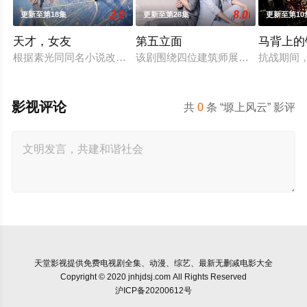
2.0
8.0
更新至第18集
更新至第28集
更新至第10
天才，女友
第五立面
马背上的
根据素光同同名小说改编。江逾白长大以后，林知夏忽然对他说：
该剧围绕四位建筑师展开，讲述了他
抗战期间
影视评论
共
0
条 “塬上风云” 影评
天堂影视
提供免费电视剧全集、动漫、综艺、最新无删减电影大全
Copyright © 2020 jnhjdsj.com All Rights Reserved
沪ICP备20200612号