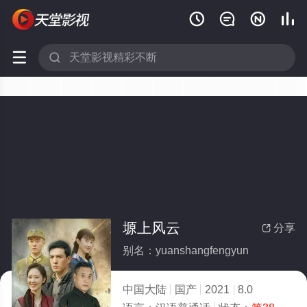






塬上风云
分享

别名：yuanshangfengyun
中国大陆
国产
2021
8.0