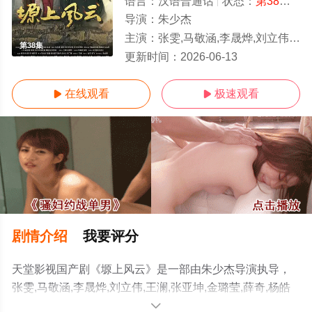
语言：
汉语普通话
状态：
第38集
- 
导演：
朱少杰
主演：
张雯,马敬涵,李晟烨,刘立伟,王澜,张亚坤,金璐莹,薛奇,杨皓宇
第38集
更新时间：
2026-06-13
在线观看
极速观看


剧情介绍
我要评分
天堂影视国产剧《塬上风云》是一部由朱少杰导演执导，
张雯,马敬涵,李晟烨,刘立伟,王澜,张亚坤,金璐莹,薛奇,杨皓
宇等演员精彩演绎的中国大陆电视剧，手机免费观看高清
