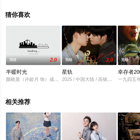
未删减完整版电视剧全集就上天堂电影网，更多相关信息
可移步至豆瓣电视剧、电视猫或剧情网等平台了解。
猜你喜欢
2.0
2.0
完结
完结
完结
半暖时光
星轨
幸存者20
颜晓晨（许龄月 饰）成长在一个温暖的家庭之中，本来有着无
2025 / 中国大陆 / 高铭远,刘琼阳
一九四五
相关推荐