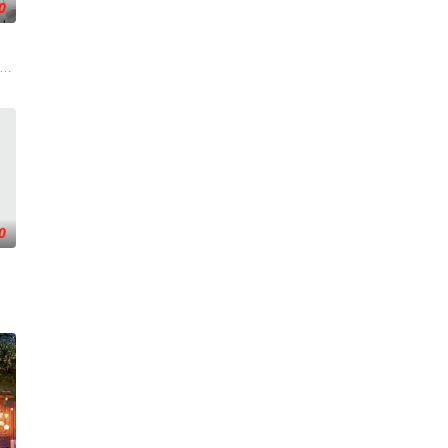
0
，却有一个共同的愿望“出人
生活变成了一场绝望的狂飙，彻底脱离掌控并彻底改变了命运。但在这里他们也
male action in "Kiss/Kiss"? Here's
0
的含糊其辞感到不满，两人的