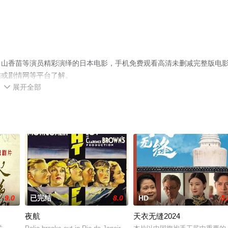
中山香苗等演员精彩演绎的日本电影，手机免费观看高清未删减完整版电
猫或剧情网等平台了解。
展开全部

9.0
已完结
8.0
HD
5.
夜航
天衣无缝2024