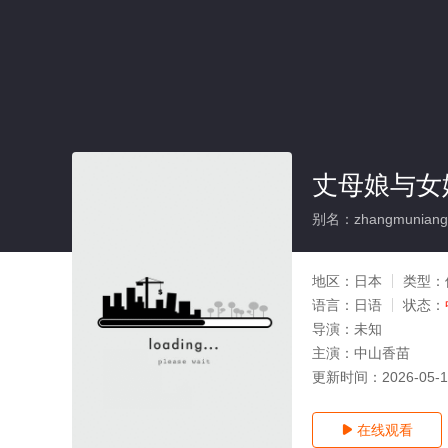
丈母娘与女
别名：zhangmuniang
地区：
日本
类型：
语言：
日语
状态：
导演：
未知
主演：
中山香苗
更新时间：
2026-05-
在线观看
