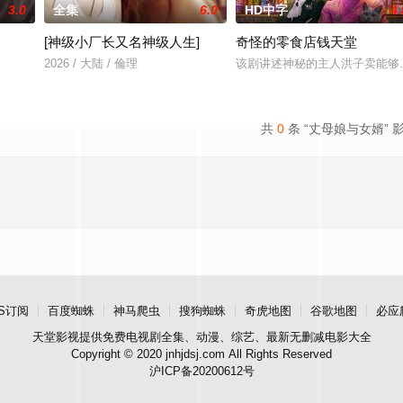
3.0
全集
6.0
HD中字
4.
[神级小厂长又名神级人生]
奇怪的零食店钱天堂
r 饰）的中年男人，这天他在空无一人的州际公路上独自驾车。随后一辆大卡车出现了
2026 / 大陆 / 倫理
该剧讲述神秘的主人洪子卖能够
共
0
条 “丈母娘与女婿” 
S订阅
百度蜘蛛
神马爬虫
搜狗蜘蛛
奇虎地图
谷歌地图
必应
天堂影视
提供免费电视剧全集、动漫、综艺、最新无删减电影大全
Copyright © 2020 jnhjdsj.com All Rights Reserved
沪ICP备20200612号