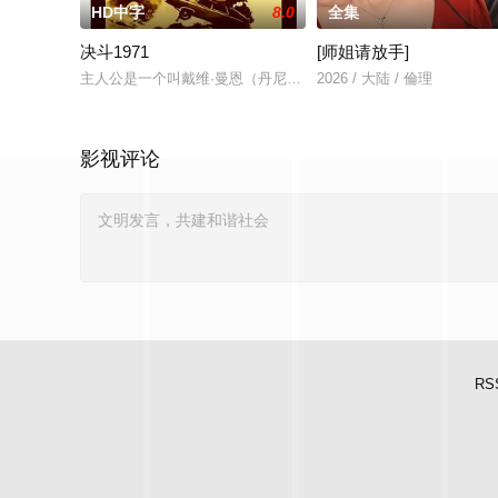
HD中字
8.0
全集
决斗1971
[师姐请放手]
主人公是一个叫戴维·曼恩（丹尼斯·韦弗 Dennis Weave
2026 / 大陆 / 倫理
影视评论
RS