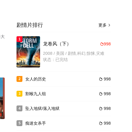
剧情片排行
更多

影大
1
龙卷风（下）
998

2008 / 美国 / 剧情,科幻,惊悚,灾难
状态：已完结
女人的历史
998
2

割喉九人组
998
3

坠入地狱/落入地狱
998
4

0
痴迷女杀手
998
5
