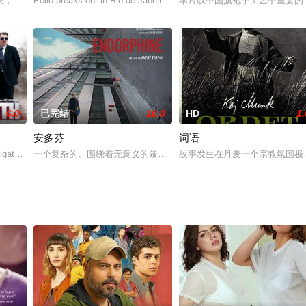
关，兵部尚书李绶的长子李彦荣奉朝廷之命，带兵马前去抵抗。奸臣王强扣住军
Polio breaks out in Rio de Janeiro, the serum is in Santiago and there
本片以中国旗袍手工艺中重要的
6.0
已完结
10.0
HD
1.
安多芬
词语
igate through all-out war between the North and S
一个复杂的、围绕着无意义的暴力谋杀和年轻证人戏剧故事。
故事发生在丹麦一个宗教氛围极