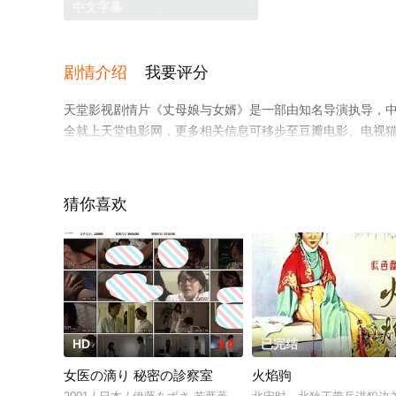
中文字幕
剧情介绍
我要评分
天堂影视剧情片《丈母娘与女婿》是一部由知名导演执导，
全就上天堂电影网，更多相关信息可移步至豆瓣电影、电视
猜你喜欢
HD
3.0
已完结
女医の滴り 秘密の診察室
火焰驹