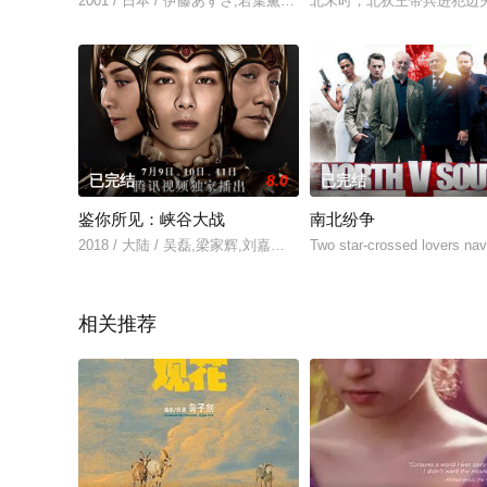
2001 / 日本 / 伊藤あずさ,若葉薫子,野村貴浩,井原新浩,石原幸弘
北宋时，北狄王带兵进犯边
已完结
8.0
已完结
鉴你所见：峡谷大战
南北纷争
2018 / 大陆 / 吴磊,梁家辉,刘嘉玲,张鹏,杨真鉴
Two star-crossed lovers nav
相关推荐