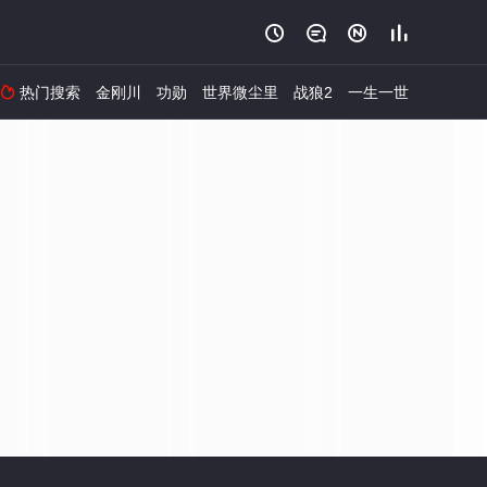




热门搜索
金刚川
功勋
世界微尘里
战狼2
一生一世
