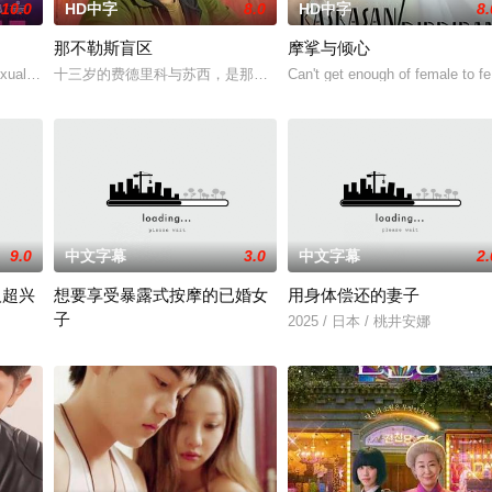
10.0
HD中字
8.0
HD中字
8.
那不勒斯盲区
摩挲与倾心
年轻人一样，自以为是，敏感错弱，没有被认可的才华。他们来自不同的地方
xual exploits of her more experienced best frien
十三岁的费德里科与苏西，是那不勒斯两大死敌大佬的后代。突然间
Can't get enough of female to fe
9.0
中文字幕
3.0
中文字幕
2.
人超兴
想要享受暴露式按摩的已婚女
用身体偿还的妻子
子
惊喜之余却感到不安，态度犹豫。这让曾被花恋鼓励要活得自由的挚友绫，对她
2025 / 日本 / 桃井安娜
2025 / 日本 / 竹内夏希