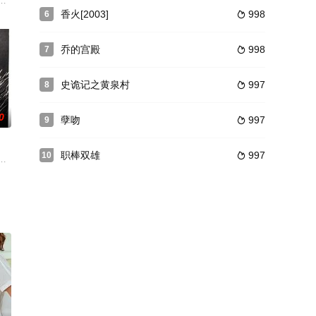
粮，使彦荣兵马被困，又乘机诬奏彦荣叛国投敌。朝廷偏听偏信，
's onl
一个环节“打板”为媒介，讲述了一对生活在北京胡同里的林家父子之间的故事
香火[2003]
998
6

乔的宫殿
998
7

史诡记之黄泉村
997
8

0
孽吻
997
9

职棒双雄
997
10

浓的村子里，农夫波根有三个儿子，大儿子对宗教持怀疑态度，性情叛逆；小