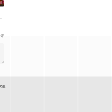
0
，挡在戴维
实现人们愿望的神秘零食，以及人们来到那里展开一段魔法般的故事。
影评
爬虫