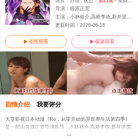
语言：
日语
状态：
第11集
- 免费在线观看
导演：
筱原正宽
主演：
小林裕介,高桥李依,新井里美,村川梨衣,江口拓也,植田佳奈,铃木绘理,菲鲁兹·蓝,杉田智和,河西健吾,小原好美
第11集
更新时间：
2026-06-18
在线观看
极速观看


剧情介绍
我要评分
天堂影视日本动漫《Re：从零开始的异世界生活第四季》
是一部由筱原正宽导演执导，小林裕介,高桥李依,新井里美,
村川梨衣,江口拓也,植田佳奈,铃木绘理,菲鲁兹·蓝,杉田智和,
