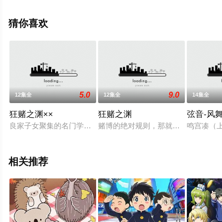
河西健吾,小原好美等演员精彩演绎的日本动漫，手机免费
观看高清未删减完整版动漫全集就上天堂电影网，更多相
猜你喜欢
关信息可移步至豆瓣动漫、电视猫或剧情网等平台了解。
5.0
9.0
12集全
12集全
14集全
狂赌之渊××
狂赌之渊
弦音-风
良家子女聚集的名门学校，私立百花王学园。君临这所被赌博所
赌博的绝对规则，那就是，在一决胜
鸣宫凑（
相关推荐