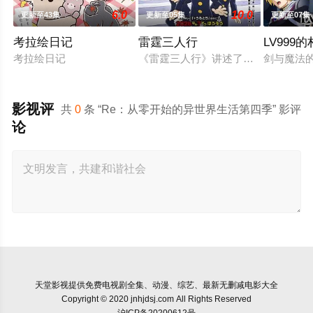
6.0
10.0
更新至43集
更新至05集
更新至07集
考拉绘日记
雷霆三人行
LV999
考拉绘日记
《雷霆三人行》讲述了三个青梅竹马
剑与魔法
影视评
共
0
条 “Re：从零开始的异世界生活第四季” 影评
论
天堂影视
提供免费电视剧全集、动漫、综艺、最新无删减电影大全
Copyright © 2020 jnhjdsj.com All Rights Reserved
沪ICP备20200612号