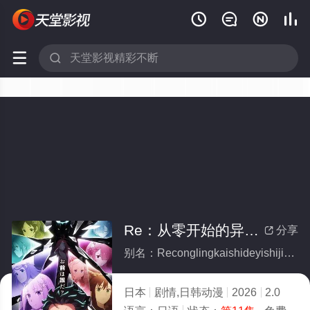






Re：从零开始的异世界生活第四季
分享

别名：Reconglingkaishideyishijieshenghuodisiji
日本
剧情,日韩动漫
2026
2.0