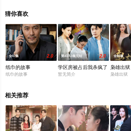
删减完整版电视剧全集就上天堂电影网，更多相关信息可
移步至豆瓣电视剧、电视猫或剧情网等平台了解。
猜你喜欢
2.0
2.0
全47集
第41-53集完结
全86集
纸巾的故事
学区房被占后我杀疯了
枭雄出狱
纸巾的故事
暂无简介
枭雄出狱
相关推荐