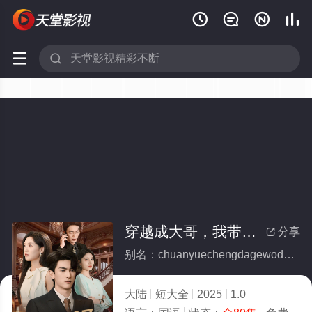






穿越成大哥，我带真千金掀翻棋局(全集)
分享

别名：chuanyuechengdagewodaizhenqianjinxianfanqiju
大陆
短大全
2025
1.0