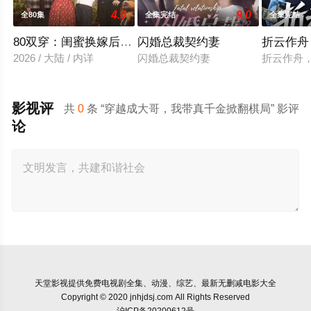
4.0
9.0
全80集
全集完结
全集完结
80双穿：闺蜜换嫁后赢麻了
闪婚总裁契约妻
折云作舟
2026 / 大陆 / 内详
闪婚总裁契约妻
折云作舟
影视评
共
0
条 “穿越成大哥，我带真千金掀翻棋局” 影评
论
天堂影视
提供免费电视剧全集、动漫、综艺、最新无删减电影大全
Copyright © 2020 jnhjdsj.com All Rights Reserved
沪ICP备20200612号