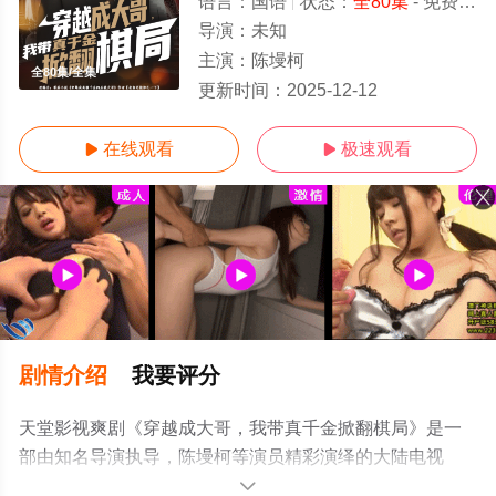
语言：
国语
状态：
全80集
- 免费在线观看
导演：
未知
主演：
陈墁柯
全80集/全集
更新时间：
2025-12-12
在线观看
极速观看


剧情介绍
我要评分
天堂影视爽剧《穿越成大哥，我带真千金掀翻棋局》是一
部由知名导演执导，陈墁柯等演员精彩演绎的大陆电视
剧，大结局剧情已揭晓（全80集），手机免费观看高清未
