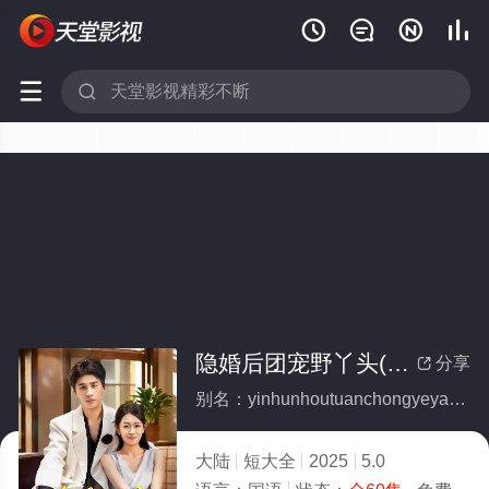






隐婚后团宠野丫头(全集)
分享

别名：yinhunhoutuanchongyeyatou
大陆
短大全
2025
5.0