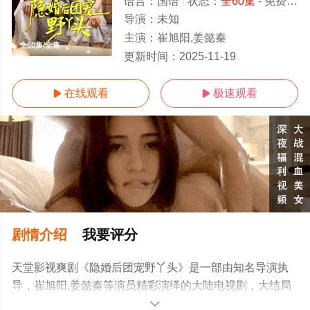
语言：
国语
状态：
全60集
- 免费在线观看
导演：
未知
主演：
崔旭阳,姜懿秦
全60集/全集
更新时间：
2025-11-19
在线观看
极速观看


剧情介绍
我要评分
天堂影视爽剧《隐婚后团宠野丫头》是一部由知名导演执
导，崔旭阳,姜懿秦等演员精彩演绎的大陆电视剧，大结局
剧情已揭晓（全60集），手机免费观看高清未删减完整版
