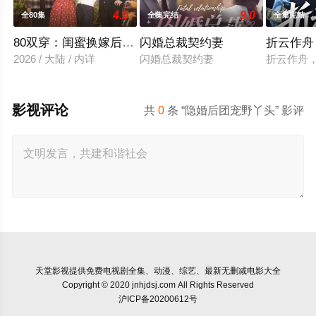
4.0
9.0
全80集
全集完结
全集完结
80双穿：闺蜜换嫁后赢麻了
闪婚总裁契约妻
折云作舟
2026 / 大陆 / 内详
闪婚总裁契约妻
折云作舟
影视评论
共
0
条 “隐婚后团宠野丫头” 影评
天堂影视
提供免费电视剧全集、动漫、综艺、最新无删减电影大全
Copyright © 2020 jnhjdsj.com All Rights Reserved
沪ICP备20200612号