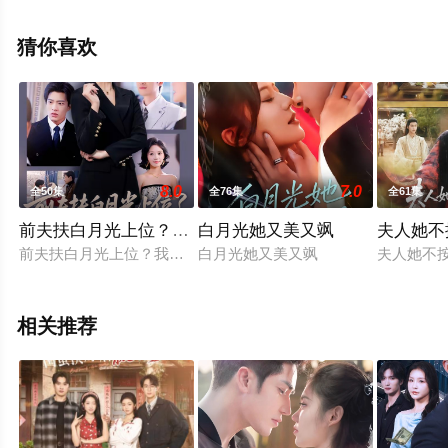
电视剧全集就上天堂电影网，更多相关信息可移步至豆瓣
电视剧、电视猫或剧情网等平台了解。
猜你喜欢
8.0
7.0
全50集
全76集
全61集
前夫扶白月光上位？我卖股份让他倾家荡产
白月光她又美又飒
夫人她不
前夫扶白月光上位？我卖股份让他倾家荡产
白月光她又美又飒
夫人她不
相关推荐