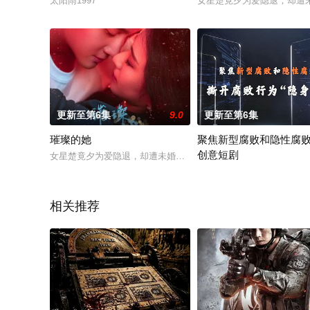
太阳雨1997
女星楚竟夕为爱隐退，却遭
更新至第6集
9.0
更新至第6集
璀璨的她
聚焦新型腐败和隐性腐
创意短剧
女星楚竟夕为爱隐退，却遭未婚夫齐思秦背叛，她在婚礼上揭露
通过展现违纪官员的隐秘操
相关推荐