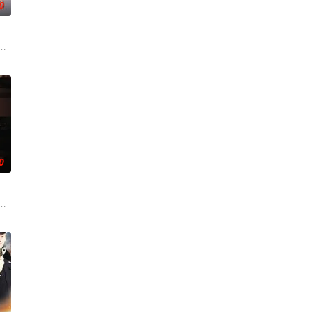
0
南银行，手艺人张宝田在共
求真打实抗，虽引发哗然，却获赏识调任396旅一营营长。他
争后，国家蒙羞，张謇虽高中状元，却渴望寻求强国之路。他毅然弃政从商，殚
了他们在中意合作项目中面对专业挑战与境外竞争，通过创新实践实现本土设
0
还听见自己加速的心跳声…
姐楚梓鸢带着滔天恨意，在屠刀落地的瞬间，灵魂跨越千年，附身
4集 拍摄地点：广东 出品人：郑伟、梁可青、孟钰辰、刘凌爽 总制片人：刘习
——用一场精心策划的“夏令营”完成复仇的受害者；临终前与遗憾和解的“无用