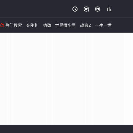




热门搜索
金刚川
功勋
世界微尘里
战狼2
一生一世
