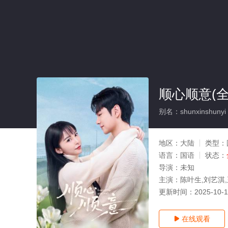
顺心顺意(全
别名：shunxinshunyi
地区：
大陆
类型：
语言：
国语
状态：
导演：
未知
主演：
陈叶生,刘艺淇,
更新时间：
2025-10-
在线观看
