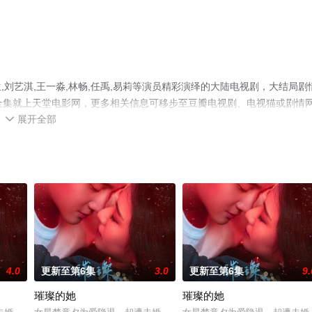
刘艺淇,王一淼,林畅,任禹,易莉等演员精彩演绎的大陆电视剧，大结局剧
全集就上天堂电影网，更多相关信息可移步至豆瓣电视剧、电视猫或剧情
展开全部

4.0
更新至第6集
3.0
更新至第6集
9.
璀璨的她
璀璨的她