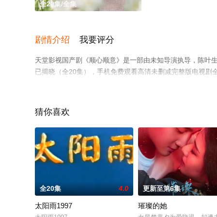
全20集/全集
剧情介绍
我要评分
天堂影视国产剧《顺心顺意》是一部由未知导演执导，陈叶生,
已揭晓（全20集），手机免费观看高清未删减完整版电视剧
等平台了解。
猜你喜欢
全20集
4.0
更新至第6集
太阳雨1997
璀璨的她