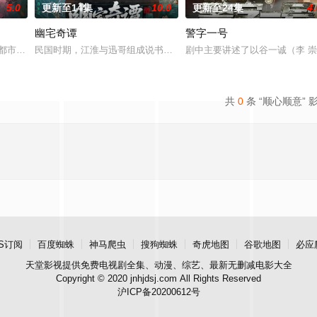
5.0
更新至14集
10.0
更新至24集
4.
幽宅奇谭
警字一号
代 都市 海南越酷文化传媒有限公司
民国时期，江淮与迅哥组成说书班子，偶遇“白天人住屋，晚上鬼占房
剧中主要讲述了以谷一诚（李 
共
0
条 “顺心顺意” 
S订阅
百度蜘蛛
神马爬虫
搜狗蜘蛛
奇虎地图
谷歌地图
必应
天堂影视
提供免费电视剧全集、动漫、综艺、最新无删减电影大全
Copyright © 2020 jnhjdsj.com All Rights Reserved
沪ICP备20200612号