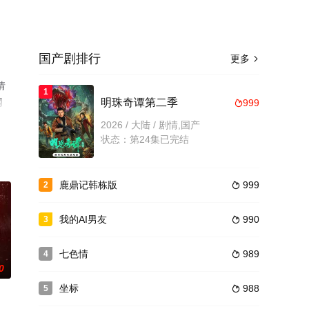
国产剧排行
更多

情
1
网
明珠奇谭第二季
999

2026 / 大陆 / 剧情,国产
状态：第24集已完结
鹿鼎记韩栋版
999
2

我的AI男友
990
3

七色情
989
4

0
坐标
988
5
