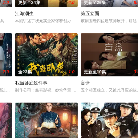
7.0
更新至24集
4.0
更新至26集
8.
江海潮生
第五立面
钞货币。根据党中央指示，高景波、徐邵梁、孙希光和黄鹰等人开始筹备建立冀
步兵学院联合举办的小型军事演习中，郭子剑因不满演习流于形式，假传指令要
本剧讲述了状元实业家张謇创办大生企业，实业报国的故事。甲午战
该剧围绕四位建筑师展开，讲述
7.0
全23集
1.0
更新至10集
3.
我当卧底这件事
盲盒
“江逾白，我喜欢你，哲学和生物学意义上的喜欢。”那个夜晚，他脸颊微热，
因进贡的“十二生肖”离奇流血炸裂，惨遭满门流放，楚父以死鸣冤。楚家大小
制作公司：鑫泰影视、妙笔华章 题材：警匪、反诈 规格：15分钟X2
五个相互独立，又彼此呼应的故事