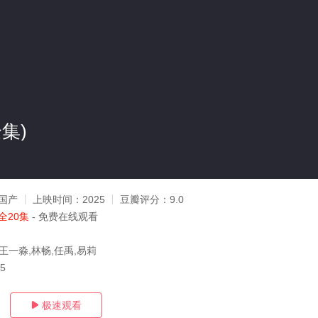
集)
国产
上映时间：
2025
豆瓣评分：
9.0
全20集
- 免费在线观看
王一淼,林畅,任禹,易莉
15
极速观看
