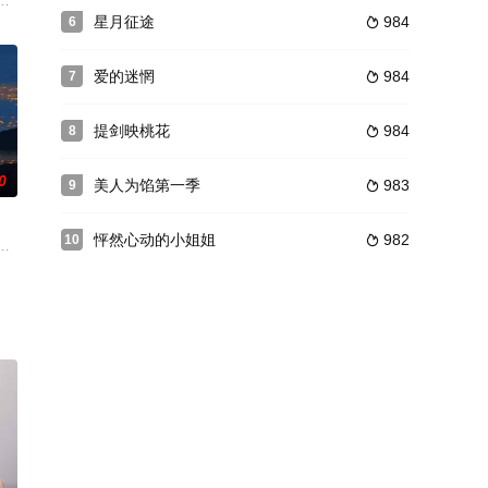
蜜洋洋鼓励下，楚竟夕创立影视公司，并得到铁杆粉丝何铮的陪伴
行后离开，事业陷入低谷。在经纪人闺蜜洋洋鼓励下，楚竟夕创立影视公司，并
夫齐思秦背叛，她在婚礼上揭露其丑行后离开，事业陷入低谷。在经纪人闺蜜
星月征途
984
6

爱的迷惘
984
7

提剑映桃花
984
8

0
美人为馅第一季
983
9

怦然心动的小姐姐
982
10

，并得到铁杆粉丝何铮的陪伴
输证的过程中，抽丝剥茧查处县交通运输领域官商勾结、吃拿卡要，甚至形成腐
，继而牵出二十年前煤矿整合、矿难瞒报与跨河工程污染等一系列案件。省纪
终将套住自己。