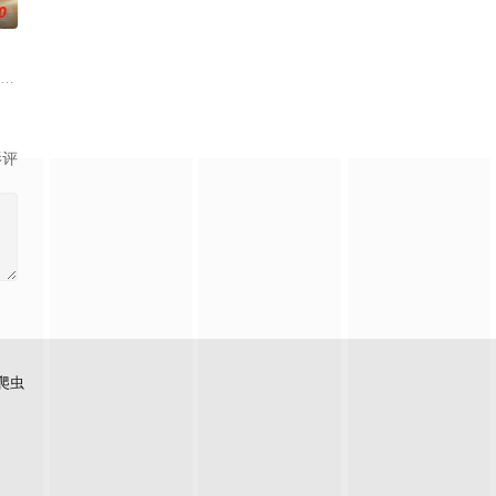
0
”的阴阳宅，江淮被掳走配“阴婚”。他与女探长穆英搭档，侦破阎王娶亲、五鬼
崇霄饰演）为代表的冀北市公安刑警用自己 的超凡的智慧与过人的勇气，屡破奇
影评
爬虫