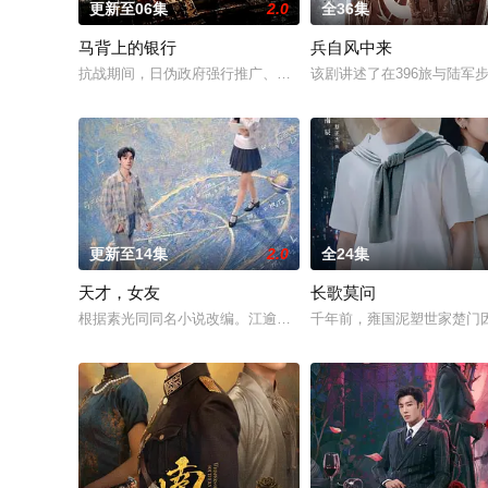
更新至06集
2.0
全36集
马背上的银行
兵自风中来
抗战期间，日伪政府强行推广、使用由“中国准备银行”发行的伪
该剧讲述了在396旅与陆军
更新至14集
2.0
全24集
天才，女友
长歌莫问
根据素光同同名小说改编。江逾白长大以后，林知夏忽然对他说：
千年前，雍国泥塑世家楚门