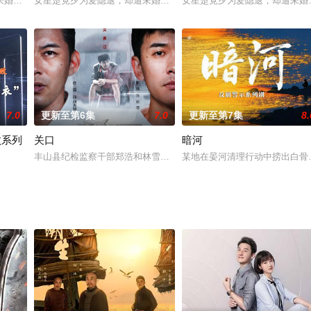
未婚夫齐思秦背叛，她在婚礼上揭露其丑行后离开，事业陷入低谷。在经纪人闺
女星楚竟夕为爱隐退，却遭未婚夫齐思秦背叛，她在婚礼上揭露其丑
女星楚竟夕为爱隐退，却遭未婚
7.0
更新至第6集
7.0
更新至第7集
8.
败系列
关口
暗河
其丑行后离开，事业陷入低谷。在经纪人闺蜜洋洋鼓励下，楚竟夕创立影视公司
丰山县纪检监察干部郑浩和林雪在帮助大货车司机周计怀申办道路运
某地在晏河清理行动中捞出白骨
作，来讲清楚新型腐败的隐蔽性和复杂性，警示巧施计谋、套用工具的新型腐败