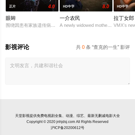
4.0
8.0
正片
HD中字
HD中字
眼眸
一介农民
拉丁女郎
围绕因患有家族遗传病而导致视力逐渐丧失的摄影师瑞真展开。
A newly widowed mother is left with the
VMX's newe
影视评论
共
0
条 “查克的一生” 影评
天堂影视
提供免费电视剧全集、动漫、综艺、最新无删减电影大全
Copyright © 2020 jnhjdsj.com All Rights Reserved
沪ICP备20200612号