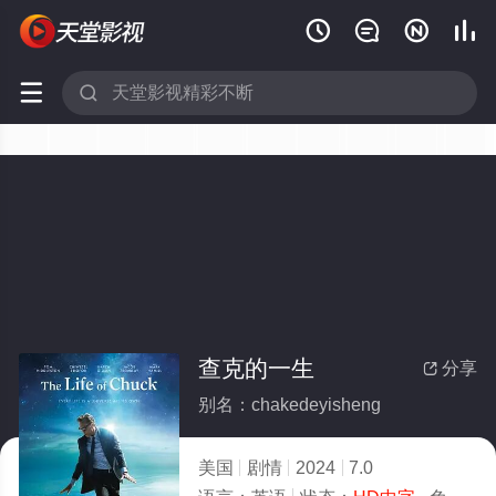






查克的一生
分享

别名：chakedeyisheng
美国
剧情
2024
7.0