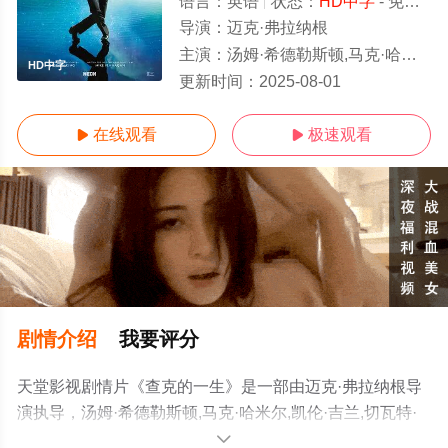
语言：
英语
状态：
HD中字
- 免费在线观看
导演：
迈克·弗拉纳根
主演：
汤姆·希德勒斯顿,马克·哈米尔,凯伦·吉兰,切瓦特·埃加福,安娜丽丝·巴索,雅各布·特伦布莱,本杰明·帕杰克,科迪·弗拉纳根,凯特·西格尔,大卫·
HD中字
更新时间：
2025-08-01
在线观看
极速观看


剧情介绍
我要评分
天堂影视剧情片《查克的一生》是一部由迈克·弗拉纳根导
演执导，汤姆·希德勒斯顿,马克·哈米尔,凯伦·吉兰,切瓦特·
埃加福,安娜丽丝·巴索,雅各布·特伦布莱,本杰明·帕杰克,科
