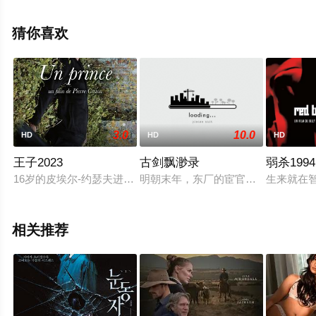
迪·弗拉纳根,凯特·西格尔,大卫·达斯马齐连,米娅·萨拉,马修·
里沃德,哈维·吉兰,莫莉·奎恩,萨曼塔·斯洛扬,迈克等演员精
猜你喜欢
彩演绎的美国电影，手机免费观看高清未删减完整版电影
大全就上天堂电影网，更多相关信息可移步至豆瓣电影、
电视猫或剧情网等平台了解。
3.0
10.0
HD
HD
HD
王子2023
古剑飘渺录
弱杀1994
16岁的皮埃尔-约瑟夫进入一个培训中心学习园艺，与中心主任
明朝末年，东厂的宦官们一度权倾朝野
生来就在
相关推荐