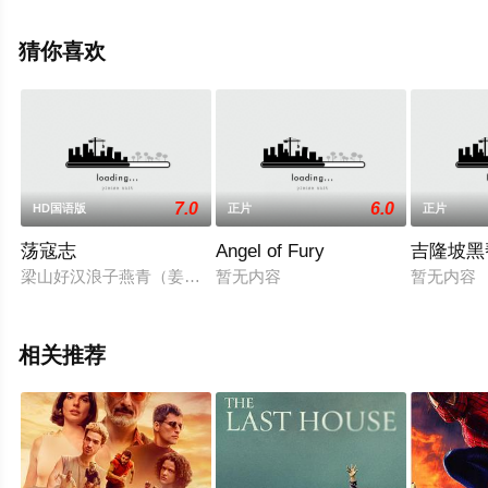
推守,伊科·乌艾斯,维利·崔·尤里斯曼等演员精彩演绎的其它
电影，手机免费观看高清未删减完整版电影大全就上天堂
猜你喜欢
电影网，更多相关信息可移步至豆瓣电影、电视猫或剧情
网等平台了解。
7.0
6.0
HD国语版
正片
正片
荡寇志
Angel of Fury
吉隆坡黑
梁山好汉浪子燕青（姜大卫 饰）经名妓李师师引见，得到皇帝
暂无内容
暂无内容
相关推荐