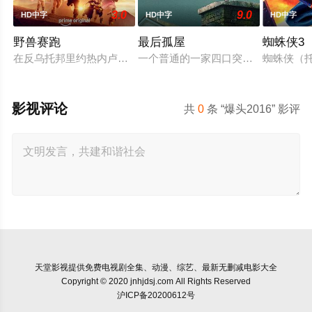
3.0
9.0
HD中字
HD中字
HD中字
野兽赛跑
最后孤屋
蜘蛛侠3
在反乌托邦里约热内卢废墟中，城市被阶级斗争撕裂，人们沉迷
一个普通的一家四口突遭诡异变故，被
蜘蛛侠（托
影视评论
共
0
条 “爆头2016” 影评
天堂影视
提供免费电视剧全集、动漫、综艺、最新无删减电影大全
Copyright © 2020 jnhjdsj.com All Rights Reserved
沪ICP备20200612号