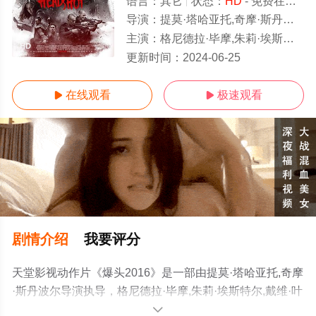
语言：
其它
状态：
HD
- 免费在线观看
导演：
提莫·塔哈亚托,奇摩·斯丹波尔
主演：
格尼德拉·毕摩,朱莉·埃斯特尔,戴维·叶诚万,切尔西·艾斯兰,耶皮·喀什南达,扎克·李,博朗·帕拉雷,冯推守,伊科·乌艾斯,维利·崔·尤里斯曼
HD
更新时间：
2024-06-25
在线观看
极速观看


剧情介绍
我要评分
天堂影视动作片《爆头2016》是一部由提莫·塔哈亚托,奇摩
·斯丹波尔导演执导，格尼德拉·毕摩,朱莉·埃斯特尔,戴维·叶
诚万,切尔西·艾斯兰,耶皮·喀什南达,扎克·李,博朗·帕拉雷,冯
