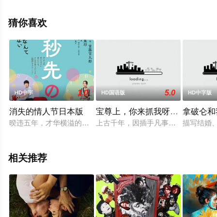
完整版电影大全就上天堂电影网，更多相关信息可移步至
豆瓣电影、电视猫或剧情网等平台了解。
猜你喜欢
1.0
5.0
HD中字
HD国语版
HD中字版
消失的情人节日本版
宝尊上，你来抓我呀（上）
拿破仑和
暌违五年，才华横溢的山下敦弘导演再次发力，与鬼才编剧宫藤官
上古千年，因插手凡事而被贬为凡人
描写结婚
相关推荐