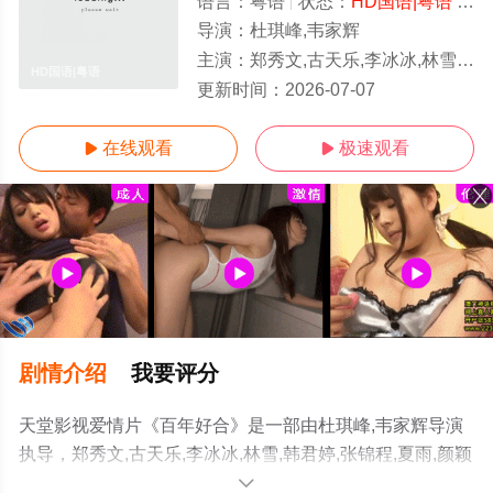
语言：
粤语
状态：
HD国语|粤语
- 免费在线观看
导演：
杜琪峰,韦家辉
主演：
郑秀文,古天乐,李冰冰,林雪,韩君婷,张锦程,夏雨,颜颖思
HD国语|粤语
更新时间：
2026-07-07
在线观看
极速观看


剧情介绍
我要评分
天堂影视爱情片《百年好合》是一部由杜琪峰,韦家辉导演
执导，郑秀文,古天乐,李冰冰,林雪,韩君婷,张锦程,夏雨,颜颖
思等演员精彩演绎的粤语电影，手机免费观看高清未删减
