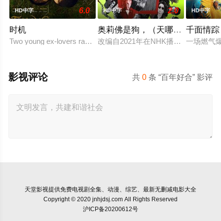
6.0
2.0
HD中字
HD中字
HD中字
时机
奥莉佛是狗，（天哪！！）这家
千面情踪
Two young ex-lovers randomly reconnect.
改编自2021年在NHK播出的同名
一场燃气
影视评论
共
0
条 “百年好合” 影评
天堂影视
提供免费电视剧全集、动漫、综艺、最新无删减电影大全
Copyright © 2020 jnhjdsj.com All Rights Reserved
沪ICP备20200612号