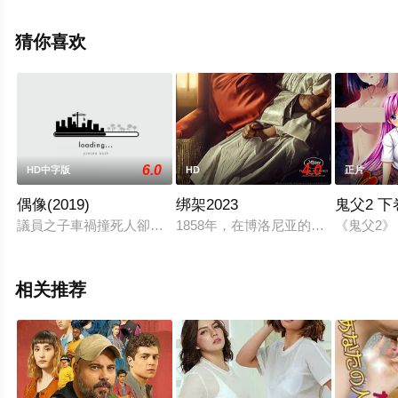
看高清未删减完整版电影大全就上天堂电影网，更多相关
信息可移步至豆瓣电影、电视猫或剧情网等平台了解。
猜你喜欢
6.0
4.0
HD中字版
HD
正片
偶像(2019)
绑架2023
鬼父2 下
議員之子車禍撞死人卻肇事逃逸回家，議員政治生涯陷入危機；
1858年，在博洛尼亚的犹太区，教
《鬼父2》
相关推荐