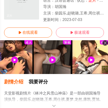
语言：
汉语普通话
状态：
正片
- 免费在线观看
导演：
胡国瀚
主演：
柴园乐,赵晓璐,王希,周仕祺,夏梦,龙然,康凯,贾旭,马英杰,王崇
正片
更新时间：
2023-07-03
在线观看
极速观看


剧情介绍
我要评分
天堂影视剧情片《林冲之风雪山神庙》是一部由胡国瀚导
演执导，柴园乐,赵晓璐,王希,周仕祺,夏梦,龙然,康凯,贾旭,
马英杰,王崇等演员精彩演绎的中国大陆电影，手机免费观
