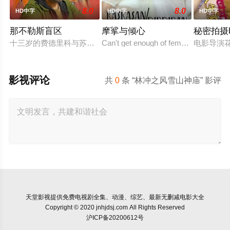
8.0
8.0
HD中字
HD中字
HD中字
那不勒斯盲区
摩挲与倾心
秘密拍摄
十三岁的费德里科与苏西，是那不勒斯两大死敌大佬的后代。突
Can't get enough of female to female a
电影导演
影视评论
共
0
条 “林冲之风雪山神庙” 影评
天堂影视
提供免费电视剧全集、动漫、综艺、最新无删减电影大全
Copyright © 2020 jnhjdsj.com All Rights Reserved
沪ICP备20200612号