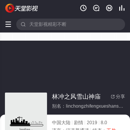






林冲之风雪山神庙
分享

别名：linchongzhifengxueshanshenmiao
中国大陆
剧情
2019
8.0